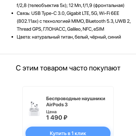
f/2,8 (телеобъектив 5х); 12 Мп, f/1,9 (фронтальная)
Связь: USB Type-C 3.0, Gigabit LTE, 5G, Wi‑Fi 6EE
(802.11ax) с технологией MIMO, Bluetooth 5.3, UWB 2,
Thread GPS, ГЛОНАСС, Galileo, NFC, eSIM
Цвета: натуральный титан, белый, чёрный, синий
С этим товаром часто покупают
Watch
Беспроводные наушники
AirPods 3
Цена
1 490 ₽
Купить в 1 клик