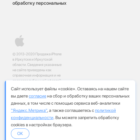
обработку персональных
© 2013-2020 Продажа iPhone
в Иркутске и Иркутской
области. Сведения указанные
на сайте приведены как
справочная информация и не
являются публичной офертой,
определяемой положениями
Сайт использует файлы «cookie». Оставаясь на нашем сайте
статей 437 и 435
вы даете
согласие
на сбор и обработку ваших персональных
Гражданского кодекса
Российской Федерации
данных, в том числе с помощью сервиса веб-аналитики
"Яндекс.Метрика"
, а также соглашаетесь с
политикой
Социальные сети:
конфиденциальности
. Вы можете запретить обработку
cookies в настройках браузера.
ОК