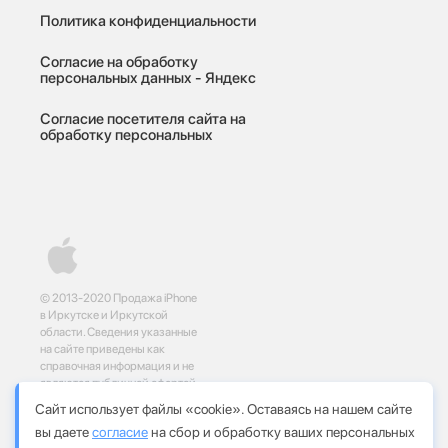
Политика конфиденциальности
Согласие на обработку
персональных данных - Яндекс
Согласие посетителя сайта на
обработку персональных
© 2013-2020 Продажа iPhone
в Иркутске и Иркутской
области. Сведения указанные
на сайте приведены как
справочная информация и не
являются публичной офертой,
определяемой положениями
Сайт использует файлы «cookie». Оставаясь на нашем сайте
статей 437 и 435
вы даете
согласие
на сбор и обработку ваших персональных
Гражданского кодекса