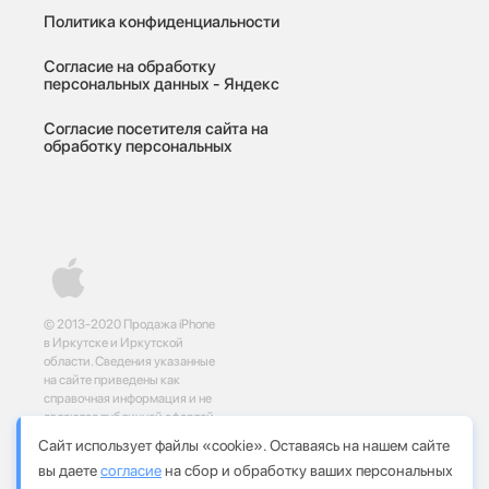
Политика конфиденциальности
Согласие на обработку
персональных данных - Яндекс
Согласие посетителя сайта на
обработку персональных
© 2013-2020 Продажа iPhone
в Иркутске и Иркутской
области. Сведения указанные
на сайте приведены как
справочная информация и не
являются публичной офертой,
определяемой положениями
Сайт использует файлы «cookie». Оставаясь на нашем сайте
статей 437 и 435
вы даете
согласие
на сбор и обработку ваших персональных
Гражданского кодекса