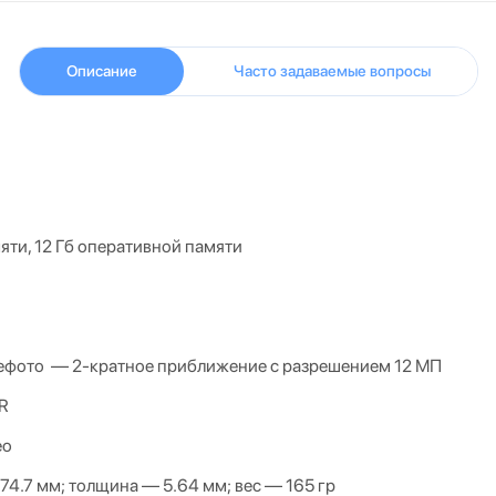
Описание
Часто задаваемые вопросы
мяти, 12 Гб оперативной памяти
тальная 
 —
2-кратное приближение с разрешением 12 МП
DR
ео
74.7
мм; толщина
—
5.64
мм; вес
—
165
гр