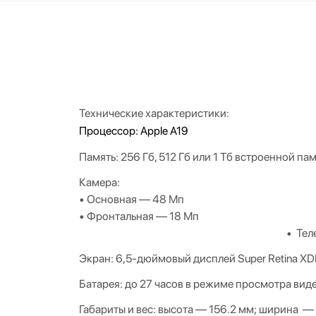
Технические характеристики:
Процессор: Apple A19
Память: 256 Гб, 512 Гб или 1 Тб встроенной па
Камера:
• Основная — 48 Мп
• Фрон
• Телефото
Экран: 6,5-дюймовый дисплей Super Retina X
Батарея:
до 27 часов в режиме просмотра вид
Габариты и вес: в
ысота
—
156.2
мм
;
ширина
—