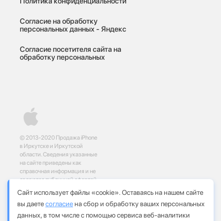
Политика конфиденциальности
Согласие на обработку
персональных данных - Яндекс
Согласие посетителя сайта на
обработку персональных
© 2013-2020 Продажа iPhone
в Иркутске и Иркутской
области. Сведения указанные
на сайте приведены как
справочная информация и не
являются публичной офертой,
определяемой положениями
Сайт использует файлы «cookie». Оставаясь на нашем сайте
статей 437 и 435
вы даете
согласие
на сбор и обработку ваших персональных
Гражданского кодекса
Российской Федерации
данных, в том числе с помощью сервиса веб-аналитики